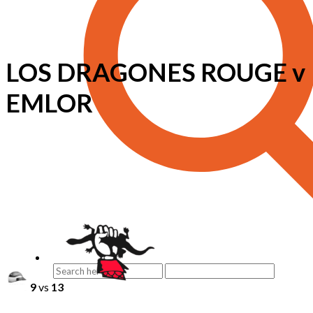
LOS DRAGONES ROUGE v
EMLOR
9
vs
13