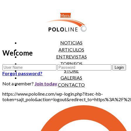
Menu
NOTICIAS
ARTICULOS
Welcome
ENTREVISTAS
TORNEOS
STORE
Forgot password?
GALERIAS
Not a member?
Join today
CONTACTO
https://www.pololine.com/wp-login.php?itsec-hb-
token=sajt_polo&action=logout&redirect_to=https%3A%2F