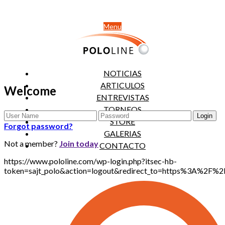
Menu
NOTICIAS
ARTICULOS
Welcome
ENTREVISTAS
TORNEOS
STORE
Forgot password?
GALERIAS
Not a member?
Join today
CONTACTO
https://www.pololine.com/wp-login.php?itsec-hb-
token=sajt_polo&action=logout&redirect_to=https%3A%2F