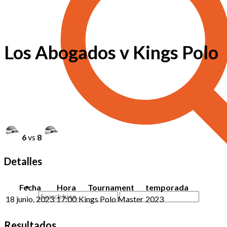
Los Abogados v Kings Polo
6
vs
8
Detalles
Fecha
Hora
Tournament
temporada
18 junio, 2023
17:00
Kings Polo Master
2023
Resultados