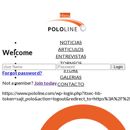
Menu
NOTICIAS
ARTICULOS
Welcome
ENTREVISTAS
TORNEOS
STORE
Forgot password?
GALERIAS
Not a member?
Join today
CONTACTO
https://www.pololine.com/wp-login.php?itsec-hb-
token=sajt_polo&action=logout&redirect_to=https%3A%2F