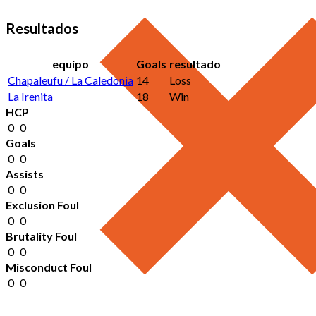
Resultados
equipo
Goals
resultado
Chapaleufu / La Caledonia
14
Loss
La Irenita
18
Win
HCP
0
0
Goals
0
0
Assists
0
0
Exclusion Foul
0
0
Brutality Foul
0
0
Misconduct Foul
0
0