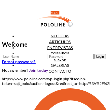
Menu
NOTICIAS
ARTICULOS
Welcome
ENTREVISTAS
TORNEOS
STORE
Forgot password?
GALERIAS
Not a member?
Join today
CONTACTO
https://www.pololine.com/wp-login.php?itsec-hb-
token=sajt_polo&action=logout&redirect_to=https%3A%2F