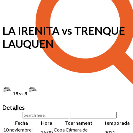
LA IRENITA vs TRENQUE
LAUQUEN
18
vs
8
Detalles
Fecha
Hora
Tournament
temporada
10 noviembre,
Copa Cámara de
16:00
2021