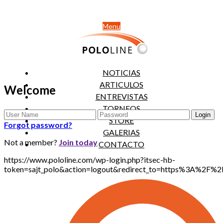
Menu
NOTICIAS
ARTICULOS
Welcome
ENTREVISTAS
TORNEOS
STORE
Forgot password?
GALERIAS
Not a member?
Join today
CONTACTO
https://www.pololine.com/wp-login.php?itsec-hb-
token=sajt_polo&action=logout&redirect_to=https%3A%2F