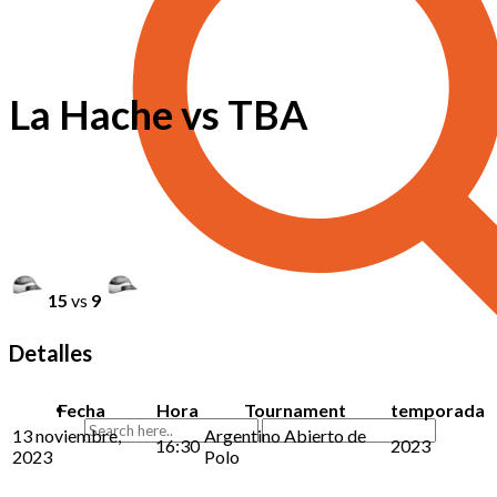
La Hache vs TBA
15
vs
9
Detalles
Fecha
Hora
Tournament
temporada
13 noviembre,
Argentino Abierto de
16:30
2023
2023
Polo