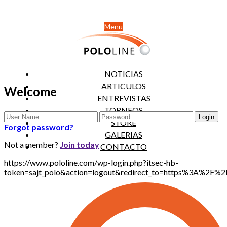
Menu
NOTICIAS
ARTICULOS
Welcome
ENTREVISTAS
TORNEOS
STORE
Forgot password?
GALERIAS
Not a member?
Join today
CONTACTO
https://www.pololine.com/wp-login.php?itsec-hb-
token=sajt_polo&action=logout&redirect_to=https%3A%2F