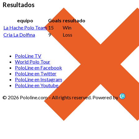
Resultados
equipo
Goals
resultado
La Hache Polo Team
15
Win
Cria La Dolfina
9
Loss
PoloLine TV
World Polo Tour
PoloLine en Facebook
PoloLine en Twitter
PoloLine en Instagram
PoloLine en Youtube
© 2026 Pololine.com – All rights reserved. Powered by