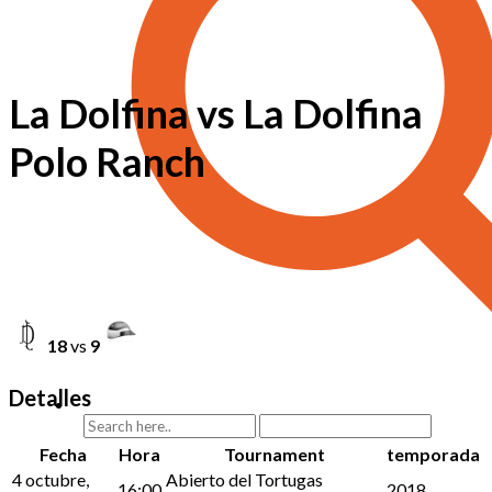
La Dolfina vs La Dolfina
Polo Ranch
18
vs
9
Detalles
Fecha
Hora
Tournament
temporada
4 octubre,
Abierto del Tortugas
16:00
2018