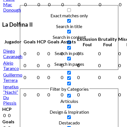
Mac
0
0
0
0
0
0
0
Donough
Exact matches only
La Dolfina II
Search in title
Search in content
Exclusion
Brutality
Mis
Jugador
Goals
HCP
Goals
Assists
Foul
Foul
Diego
Search in posts
0
0
0
0
0
0
0
Cavanagh
Alejo
Search in pages
0
0
0
0
0
0
0
Taranco
Guillermo
0
0
0
0
0
0
0
Terrera
Ignatius
Filter by Categories
“Nachi”
0
0
0
0
0
0
0
Du
Artículos
Plessis
HCP
Design & Inspiration
0
0
Goals
Destacado