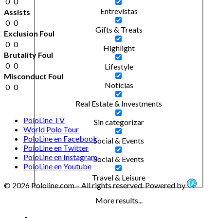
0
0
Entrevistas
Assists
0
0
Gifts & Treats
Exclusion Foul
0
0
Highlight
Brutality Foul
0
0
Lifestyle
Misconduct Foul
Noticias
0
0
Real Estate & Investments
PoloLine TV
Sin categorizar
World Polo Tour
PoloLine en Facebook
Social & Events
PoloLine en Twitter
PoloLine en Instagram
Social & Events
PoloLine en Youtube
Travel & Leisure
© 2026 Pololine.com – All rights reserved. Powered by
More results...