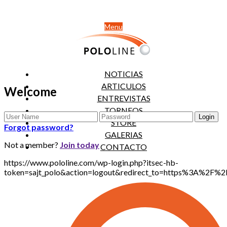
Menu
NOTICIAS
ARTICULOS
Welcome
ENTREVISTAS
TORNEOS
STORE
Forgot password?
GALERIAS
Not a member?
Join today
CONTACTO
https://www.pololine.com/wp-login.php?itsec-hb-
token=sajt_polo&action=logout&redirect_to=https%3A%2F