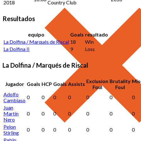
2018
Country Club
Resultados
equipo
Goals
resultado
La Dolfina / Marqués de Riscal
18
Win
La Dolfina II
9
Loss
La Dolfina / Marqués de Riscal
Exclusion
Brutality
Mis
Jugador
Goals
HCP
Goals
Assists
Foul
Foul
Adolfo
0
0
0
0
0
0
0
Cambiaso
Juan
Martín
0
0
0
0
0
0
0
Nero
Pelon
0
0
0
0
0
0
0
Stirling
Pablo