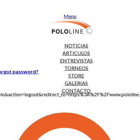
Menu
NOTICIAS
ARTICULOS
ENTREVISTAS
TORNEOS
orgot password?
STORE
GALERIAS
CONTACTO
jt_polo&action=logout&redirect_to=https%3A%2F%2Fwww.polol