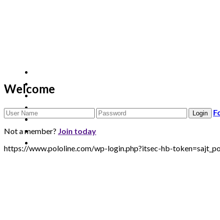
Welcome
F
Not a member?
Join today
https://www.pololine.com/wp-login.php?itsec-hb-token=sa