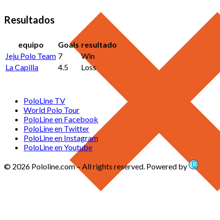
Resultados
equipo
Goals
resultado
Jeju Polo Team
7
Win
La Capilla
4.5
Loss
PoloLine TV
World Polo Tour
PoloLine en Facebook
PoloLine en Twitter
PoloLine en Instagram
PoloLine en Youtube
© 2026 Pololine.com – All rights reserved. Powered by