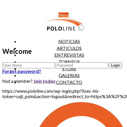
Menu
NOTICIAS
ARTICULOS
Welcome
ENTREVISTAS
TORNEOS
STORE
Forgot password?
GALERIAS
Not a member?
Join today
CONTACTO
https://www.pololine.com/wp-login.php?itsec-hb-
token=sajt_polo&action=logout&redirect_to=https%3A%2F