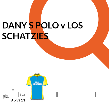
DANY S POLO v LOS
SCHATZIES
8.5
vs
11