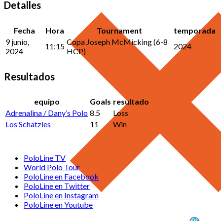
Detalles
Fecha
Hora
Tournament
temporada
9 junio,
Copa Joseph McMicking (6-8
11:15
2024
2024
HCP)
Resultados
equipo
Goals
resultado
Adrenalina / Dany’s Polo
8.5
Loss
Los Schatzies
11
Win
PoloLine TV
World Polo Tour
PoloLine en Facebook
PoloLine en Twitter
PoloLine en Instagram
PoloLine en Youtube