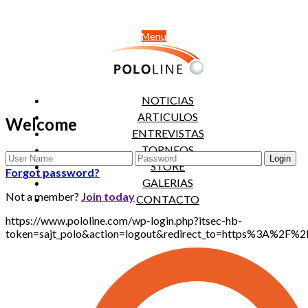
Menu
NOTICIAS
ARTICULOS
Welcome
ENTREVISTAS
TORNEOS
STORE
Forgot password?
GALERIAS
Not a member?
Join today
CONTACTO
https://www.pololine.com/wp-login.php?itsec-hb-
token=sajt_polo&action=logout&redirect_to=https%3A%2F