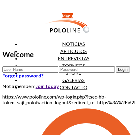
Menu
NOTICIAS
ARTICULOS
Welcome
ENTREVISTAS
TORNEOS
STORE
Forgot password?
GALERIAS
Not a member?
Join today
CONTACTO
https://www.pololine.com/wp-login.php?itsec-hb-
token=sajt_polo&action=logout&redirect_to=https%3A%2F