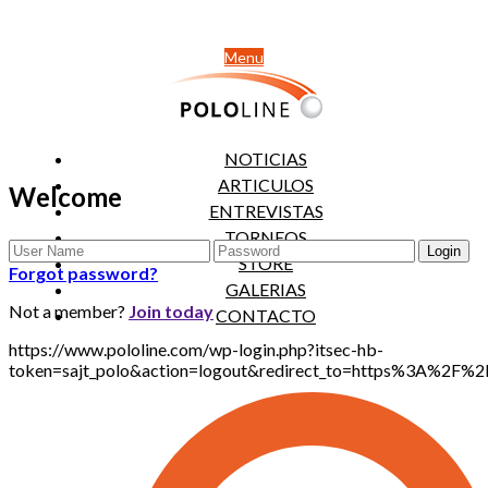
Menu
NOTICIAS
ARTICULOS
Welcome
ENTREVISTAS
TORNEOS
STORE
Forgot password?
GALERIAS
Not a member?
Join today
CONTACTO
https://www.pololine.com/wp-login.php?itsec-hb-
token=sajt_polo&action=logout&redirect_to=https%3A%2F