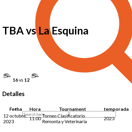
TBA vs La Esquina
16
vs
12
Detalles
Fecha
Hora
Tournament
temporada
12 octubre,
Torneo Clasificatorio
11:00
2023
2023
Remonta y Veterinaria