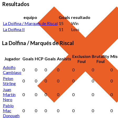
Resultados
equipo
Goals
resultado
La Dolfina / Marqués de Riscal
15
Win
La Dolfina II
11
Loss
La Dolfina / Marqués de Riscal
Exclusion
Brutality
Mis
Jugador
Goals
HCP
Goals
Assists
Foul
Foul
Adolfo
0
0
0
0
0
0
0
Cambiaso
Pelon
0
0
0
0
0
0
0
Stirling
Juan
Martín
0
0
0
0
0
0
0
Nero
Pablo
Mac
0
0
0
0
0
0
0
Donough