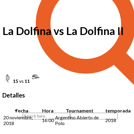
La Dolfina vs La Dolfina II
15
vs
11
Detalles
Fecha
Hora
Tournament
temporada
20 noviembre,
Argentino Abierto de
16:00
2018
2018
Polo