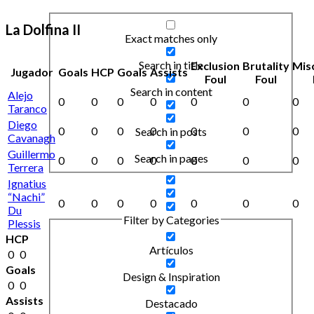
La Dolfina II
Exact matches only
Search in title
Exclusion
Brutality
Mis
Jugador
Goals
HCP
Goals
Assists
Foul
Foul
Search in content
Alejo
0
0
0
0
0
0
0
Taranco
Diego
0
0
0
0
0
0
0
Search in posts
Cavanagh
Guillermo
Search in pages
0
0
0
0
0
0
0
Terrera
Ignatius
“Nachi”
0
0
0
0
0
0
0
Du
Filter by Categories
Plessis
HCP
Artículos
0
0
Goals
Design & Inspiration
0
0
Assists
Destacado