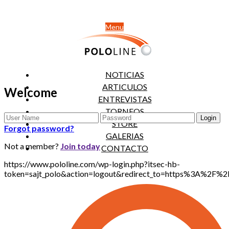
Menu
NOTICIAS
ARTICULOS
Welcome
ENTREVISTAS
TORNEOS
STORE
Forgot password?
GALERIAS
Not a member?
Join today
CONTACTO
https://www.pololine.com/wp-login.php?itsec-hb-
token=sajt_polo&action=logout&redirect_to=https%3A%2F