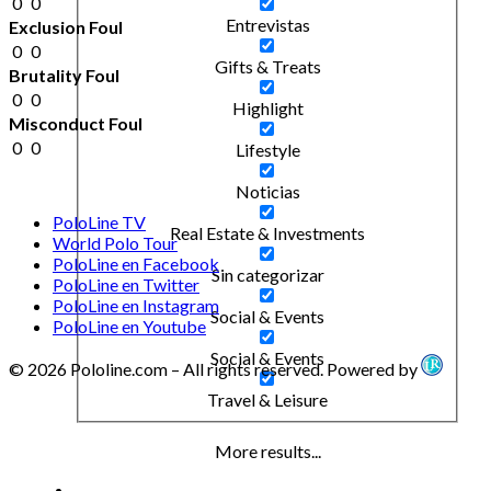
0
0
Entrevistas
Exclusion Foul
0
0
Gifts & Treats
Brutality Foul
0
0
Highlight
Misconduct Foul
0
0
Lifestyle
Noticias
PoloLine TV
Real Estate & Investments
World Polo Tour
PoloLine en Facebook
Sin categorizar
PoloLine en Twitter
PoloLine en Instagram
Social & Events
PoloLine en Youtube
Social & Events
© 2026 Pololine.com – All rights reserved. Powered by
Travel & Leisure
More results...